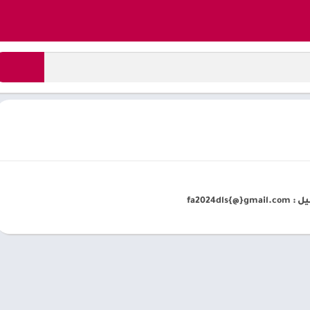
fa2024dls{@}