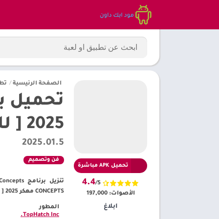
الصفحة الرئيسية
/
تط
2025 [ للاندرويد أحدث إصدار]
2025.01.5
فن وتصميم
تحميل APK مباشرة
4.4
/5
CONCEPTS مهكر 2025 [ للاندرويد أحدث إصدار] – متجر مود ابك داون بلاي
الأصوات:
197,000
ابلاغ
المطور
TopHatch Inc.‏