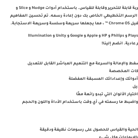
تعتمد المفاهيم على المتجهات ، مما يجعل كل ضربة قابلة للتحرير وقابلة للقياس. باستخدام أدوات Nudge و Slice و
ناصر الرسم التخطيطي الخاص بك دون إعادة رسمه. تم تحسين المفاهيم
استجابة.
يستخدم المبدعون الموهوبون في Disney و Playstation و Philips و HP و Apple و Google و Unity و Illumination
 والإمالة والسرعة مع التنعيم المباشر القابل للتعديل
شبكات المخصصة
دواتك وإعداداتك المسبقة المفضلة
يل
اضبط ما رسمته في أي وقت باستخدام الأداة واللون والحجم
 الحية والقياس للحصول على رسومات نظيفة ودقيقة
الإيماءات وكل شيء