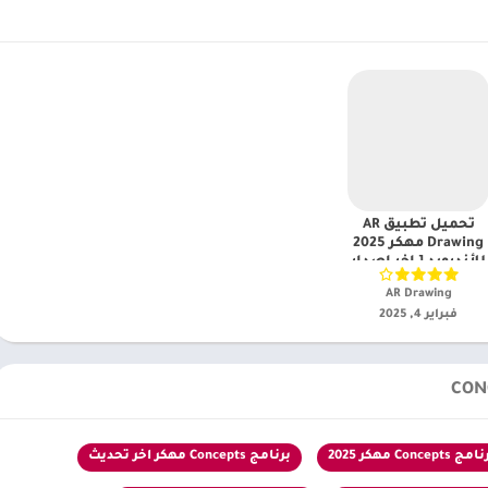
تحميل تطبيق AR
Drawing مهكر 2025
للأندرويد [ اخر اصدار
]
AR Drawing‏
فبراير 4, 2025
ج Concepts مهكر 2025
برنامج Concepts مهكر اخر تحديث