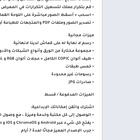
• قم بتكرار عملك لتسهيل التكرارات في المعرض
• اسحب + أسقط الصور مباشرة على اللوحة القماش
• تصدير الصور وملفات PDF والمتجهات للطباعة أو ردود الفعل السريعة بين الأصدقاء والعملاء
ميزات مجانية
• رسم لا نهاية له على قماش لدينا لانهائية
• مجموعة مختارة من الورق وأنواع الشبكات والأدو
• طيف ألوان COPIC الكامل + عجلات ألوان RGB و HSL
• خمس طبقات
• رسومات غير محدودة
• صادرات JPG
الميزات المدفوعة / قسط
اشترك واتقن إمكاناتك الإبداعية:
• الوصول إلى كل مكتبة وخدمة وميزة ، مع وصول ا
• يفتح كل شيء عبر Android و ChromeOS و iOS و Windows
• جرب الإصدار المميز مجانًا لمدة 7 أيام