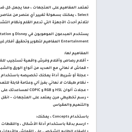
Select ، يمكنك بسهولة تغيير أي عنصر من ع
لتلائم أحدث الأجهزة التي تدعم القلم ونظام التشغيل Chrome OS ™ ، مما يجعلها سريعة وسلسة وسريعة ال
Entertainment المفاهيم لتطوير وتحقيق أفكار غير عادية. انضم إلينا!
المفاهيم لها:
• أقلام رصاص وأقلام وفرش واقعية تستجيب للضغط
• قماش لا نهائي مع العديد من أنواع الورق وال
• عجلة أو شريط أداة يمكنك تخصيصه باستخدام أ
• نظام طبقات لا نهائي بفرز آلي وعتامة قابلة للتعد
• عجلات ألوان HSL و RGB و COPIC لمساعدتك على اختيار الألوان التي تبدو رائعة معًا
• رسم تخطيطي مرن يعتمد على المتجهات – انقل و
والتنعيم والمقياس
باستخدام Concepts ، يمكنك:
• ارسم بدقة باستخدام أدلة الأشكال ، واللقطات
• إضفاء الطابع الشخصي على القماش والأدوات و