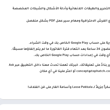
والتحرير والطبقات اللانهائية وأدلة الأشكال والشبكات المخصصة
 الاحترافية ومهام سير عمل PDF بشكل منفصل
اص بك في وقت الشراء.
اؤها مسبقًا.
دادات حساب Google Play الخاص بك.
نحن ملتزمون بالجودة وتحديث تطبيقنا بشكل متكرر بناءً على تعليقاتك. خبرتك تهمنا تحدث معنا داخل التطبيق عبر Ask
concept@tophatch.c
أو اعثر علينا في أي مكان