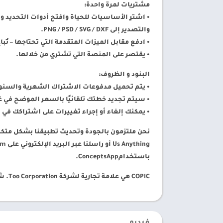
مشتريات لمرة واحدة:
• اشترِ الأساسيات للحياة وافتح أدوات التحديد 
والتصدير إلى PNG / PSD / SVG / DXF.
• ادفع مقابل الميزات المتقدمة التي تحتاجها – تُباع الفرش
• يقتصر على المنصة التي تشتري من خلالها.
البنود و الظروف:
• يتم تحميل مدفوعات الاشتراك الشهرية والسنوية على حساب Google Play الخ
• سيتم تجديد خطتك تلقائيًا بالسعر الموضح في غضون 24 ساعة بعد انتهاء فترة الفاتورة ما لم يتم إلغ
• يمكنك إلغاء أو إجراء تغييرات على اشتراكك في أي وقت في إع
Us Anything أو راسلنا عبر البريد الإلكتروني على
om
باستخدامConceptsApp.
COPIC هي علامة تجارية لشركة Too Corporation. شكراً جزيلاً لـ Lasse Pekkala وأسامة الفار على فن الغلاف!