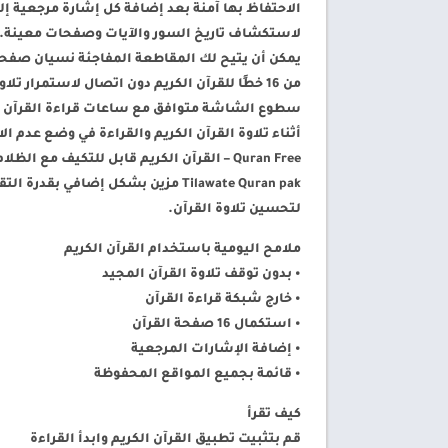
الاحتفاظ بها آمنة بعد إضافة كل إشارة مرجعية إلى
لاستكشاف تاريخ السور والآيات وصفحات معينة.
يمكن أن يتيح لك المقاطعة المفاجئة نسيان صفحة 
من 16 خطًا للقرآن الكريم دون اتصال لاستمرار تلاوات القرآن الكريم من النقطة المحددة.
سطوع الشاشة متوافق مع ساعات قراءة القرآن ا
Quran Free – القرآن الكريم قابل للتكيف مع الظلام المحيط والوقت الليلي بسبب وظيفته المتواصلة قوة البرق.
Tilawate Quran pak مزين بشكل إضاف
لتحسين تلاوة القرآن.
ملامح اليومية باستخدام القرآن الكريم
• بدون توقف تلاوة القرآن المجيد
• خارج شبكة قراءة القرآن
• استكمال 16 صفحة القرآن
• إضافة الإشارات المرجعية
• قائمة بجميع المواقع المحفوظة
كيف تقرأ
قم بتثبيت تطبيق القرآن الكريم وابدأ القراءة