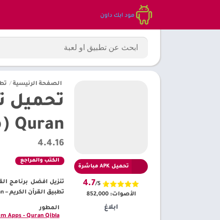
الصفحة الرئيسية
/
تط
Quran (مهكر)
4.4.16
الكتب والمراجع
تحميل APK مباشرة
4.7
/5
تطبيق القرأن الكريم – Al Quran (مهكر) – متجر مود ابك داون بلاي
الأصوات:
852,000
ابلاغ
المطور
im Apps - Quran Qibla