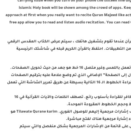
Al-Quran app is a solution of ful القرآنcarrying issue when you turn on your phone the sixteen line digital
Islamic Holy book will be shown among the crowd of apps. Kee
approach at first when you really want to recite Quran Majeed like a
free app allow you to read and listen audio recitation. You can rea
Tila هو حل لمشكلة القرآن عندما تقوم بتشغيل هاتفك ، سيتم عرض الكتاب المقدس الرقمي
ن التطبيقات. احتفظ بالقرآن الكريم قبله في شاشتك الرئيسية
قراءة القرآن يمكن الوصول إليها من خلال شاشة تعمل باللمس وغير متصل 16 خط هو جهد من حيث تحويل الصفحات.
قال إلى الصفحة” الإضافي الذي تم وضع علامة عليه بترقيم الصفحات
من الأول إلى الأخير. للتنقل على الصفحة التالية وقراءة الخطوط الـ 16 التالية بسيطة عن طريق تمرير الشاشة التي تعمل
يحتوي القرآن حكيم على 16 سطرًا يبدو أنه محتوى كافٍ للقراءة بأسلوب رائع. تصطف الكلمات والآيات القرآنية في 16
 وحجم الخطوط المقروءة الموحدة.
لا تترك السورة الأكثر قابلية للقراءة والوقت. أضف إشارات مرجعية إليهم للوصول الفوري. Tilawate Qurane karim هو
ء إشارة مرجعية هناك لفتح مباشرة.
بالغ عددهم 16 سطراً الحصول على قائمة من الإشارات المرجعية بشكل منفصل والتي سيتم