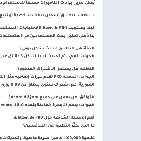
يُمكن تنزيل بيانات الكاميرات مسبقاً للاستخدام د
لا يتطلب التطبيق تسجيل بيانات شخصية أو تتبع مواقع ال
كيف يستجيب Blitzer.de PRO لاحتياجات المستخدمين عبر المتصفحات؟
بناءً على تحليل بحث المستخدمين في المتصفحات مثل Google، يُلاحظ أن أغلب الأسئلة 
الدقة: هل التطبيق محدث بشكل يومي؟
الجواب: نعم، يتم تحديث البيانات كل 5 دقائق عبر المجتمع وقواعد البيانات الرسمية المدققة.
التكلفة: هل يستحق الاشتراك المدفوع؟
المرورية، مع اشتراك سنوي ينطلق من 9.99 يورو.
التوافق: هل يعمل على جميع أجهزة Android؟
الجواب: يدعم الأجهزة العاملة بنظام Android 5.0 فما فوق، مع تحسين الأداء حتى على الهواتف متوسطة المواصفات.
أهم الأسئلة الشائعة حول Blitzer.de PRO:
ما الذي يميِّز التطبيق عن المنافسين؟
تغطية 109,000+ كاميرا سرعة عالمية، وتحديثات مباشرة كل 5 دقائق عبر مجتمع المستخدمين وقواعد البيانات.