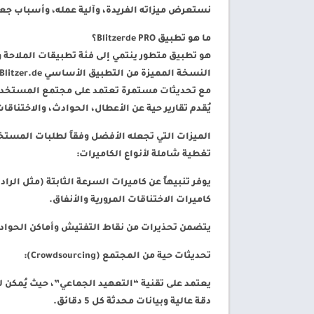
نستعرض ميزاته الفريدة، وآلية عمله، وأسباب جعله خيارا
ما هو تطبيق Blitzerde PRO؟
مع تحديثات مستمرة تعتمد على مجتمع المستخدمين
يُقدم تقارير حية عن الأعطال، الحوادث، والاختناقات 
الميزات التي تجعله الأفضل وفقاً لطلبات المست
تغطية شاملة لأنواع الكاميرات:
يوفر تنبيهاً عن كاميرات السرعة الثابتة (مثل الرا
كاميرات الاختناقات المرورية والأنفاق.
يتضمن تحذيرات من نقاط التفتيش وأماكن الحوادث المتكررة، مع بيانا
تحديثات حية من المجتمع (Crowdsourcing):
يعتمد على تقنية “التعهيد الجماعي”، حيث يُمكن 
دقة عالية وبيانات محدثة كل 5 دقائق.