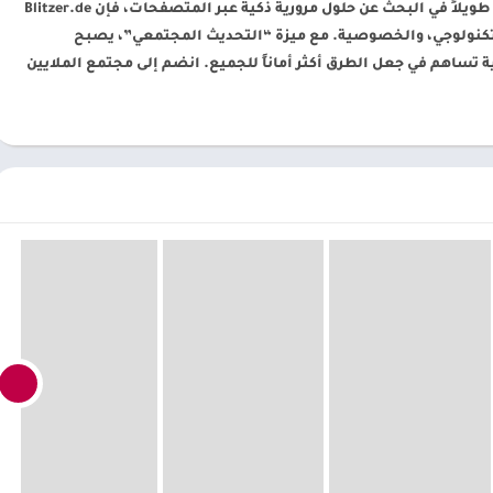
إذا كنتَ من مستخدمي Android الذين يقضون وقتاً طويلاً في البحث عن حلول مرورية ذكية عبر المتصفحات، فإن Blitzer.de
ل التكنولوجي، والخصوصية. مع ميزة “التحديث المجتمعي”، يصبح
تساهم في جعل الطرق أكثر أماناً للجميع. انضم إلى مجتمع الملايين