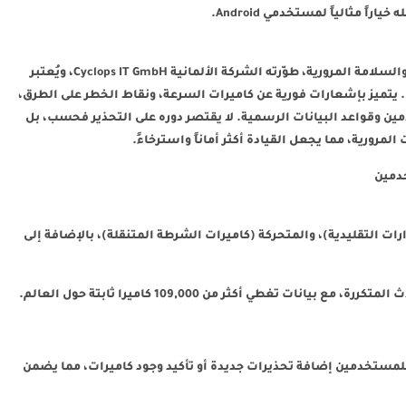
ً مثالياً لمستخدمي Android.
هو تطبيق متطور ينتمي إلى فئة تطبيقات الملاحة والسلامة المرورية، طوّرته الشركة الألمانية Cyclops IT GmbH، ويُعتبر
النسخة المميزة من التطبيق الأساسي Blitzer.de. يتميز بإشعارات فورية عن كاميرات السرعة، ونقاط الخطر على الطرق،
 وقواعد البيانات الرسمية. لا يقتصر دوره على التحذير فحسب، بل
المرورية، مما يجعل القيادة أكثر أماناً واسترخاءً.
خدمين
دارات التقليدية)، والمتحركة (كاميرات الشرطة المتنقلة)، بالإضافة إلى
ت تغطي أكثر من 109,000 كاميرا ثابتة حول العالم.
للمستخدمين إضافة تحذيرات جديدة أو تأكيد وجود كاميرات، مما يضمن