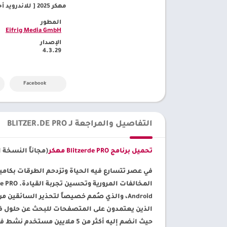
مهكر 2025 [ للاندرويد أحدث إصدار] – متجر مود ابك داون بلاي
المطور
Eifrig Media GmbH‏
الإصدار
4.3.29
Facebook
التفاصيل والمراجعة لـ BLITZER.DE PRO
تحميل برنامج Blitzerde PRO مهكر
(مجاناً النسخة الكاملة) لنظام android من
في عصر تتسارع فيه الحياة وتزدحم الطرقات بكامي
Android، والذي صُمم خصيصاً لتحذير السائقي
حيث انضم إليه أكثر من 5 ملايين