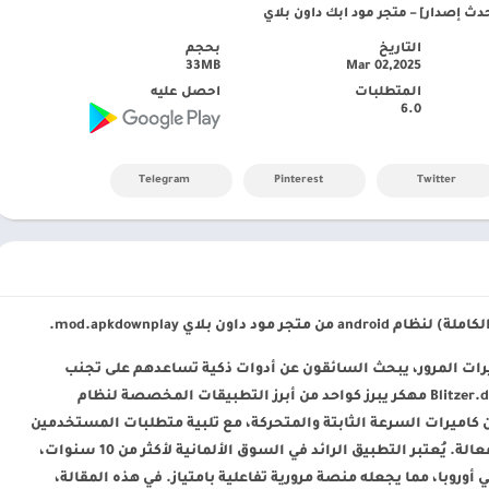
التاريخ
بحجم
33MB
Mar 02,2025
المتطلبات
احصل عليه
6.0
Telegram
Pinterest
Twitter
 متجر مود داون بلاي mod.apkdownplay.
رات المرور، يبحث السائقون عن أدوات ذكية تساعدهم على تجنب
المخالفات المرورية وتحسين تجربة القيادة. Blitzer.de PRO مهكر يبرز كواحد من أبرز التطبيقات المخصصة لنظام
ن من كاميرات السرعة الثابتة والمتحركة، مع تلبية متطلبات المستخدمين
الذين يعتمدون على المتصفحات للبحث عن حلول فعالة. يُعتبر التطبيق الرائد في السوق الألمانية لأكثر من 10 سنوات،
 مستخدم نشط في أوروبا، مما يجعله منصة مرورية تفاعلية بامتياز. في هذه المقالة،