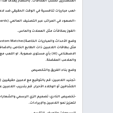
المتصدرين لكسب المكافآت. باختصار يهدف هذا 
-لعب مباريات تنافسية في الوقت الحقيقي
ضد لاعب
–
الصعود في المراتب عبر التصنيف العالمي
(Leaderboards).
-الفوز بمكافآت مثل العملات
والماس.
وضع الأحداث والمباريات الخاصة(Custom Matches):
مثل بطاقات اللاعبين ذات الطابع الخاص.بالاضافة 
الاصطناعي (AI) بأي مستوى صعوبة. او 
والملاعب المفضلة.
وضع بناء الفريق والتخصيص
-تجنيد اللاعبين:
قم بالتوقيع مع لاعبين حقيقيين (
الكشافين أو الوكلاء الأحرار. قم بتدريب اللاعبي
-تخصيص النادي:
تصميم الزي الرسمي والشعارات و
لتعزيز نمو اللاعبين والإيرادات.