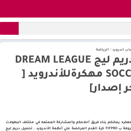
اب أندرويد
/
الرياضة
تحميل دريم ليج DREAM LEAGUE
SOCCER 2025 مهكرةللأندرويد [
 تنزيل لعبة DLS 25 مهكره يمكنكم بناء فريق أحلامكم والمشاركة الممتعه في مختلف البطولات
العالمية المثيرة والمعروفة ب FIFPRO كرة القدم المرخصة علي أنظمة الأندرويد . تحميل دريم ليج