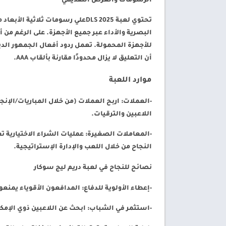
الرسومات والعرض التقديمي
تحتوي لعبة DLS 2025علي رسومات ث
البصرية والأداء عبر جميع الأجهزة. على الرغم من أ
للأجهزة المحمولة. تعمل ردود أفعال الجمهور الدين
أن التعليق لا يزال محدودًا مقارنة بألقاب AAA.
موارد اللعبة
-العملات
: اربح العملات (من خلال المباريات/الإن
اللاعبين والترقيات.
-المعاملات الصغيرة
: عمليات الشراء الاختيارية 
النجاح من خلال اللعب والإدارة الإستراتيجية.
نصائح للنجاح في لعبة دريم ليج سوكار
-إعطاء الأولوية للدفاع
: المدافعون الأقوياء يمنعو
-استثمر في الشباب
: ابحث عن اللاعبين ذوي الإمكا