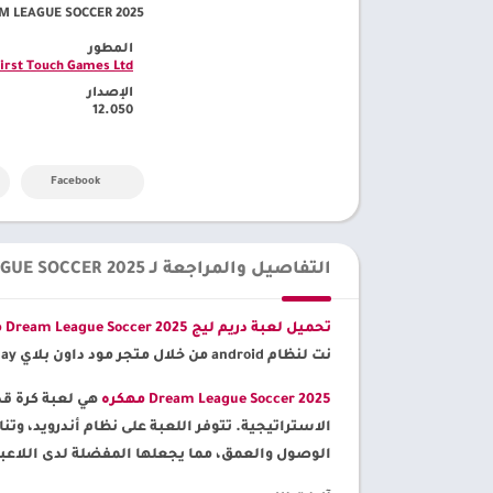
DREAM LEAGUE SOCCER 2025 مهكرةللأندرويد [ dls 25 أخر إصدار] – متجر م
المطور
First Touch Games Ltd.
الإصدار
12.050
Facebook
التفاصيل والمراجعة لـ DREAM LEAGUE SOCCER 2025
تحميل لعبة دريم ليج Dream League Soccer 2025 مهكره
نت لنظام android من خلال متجر مود داون بلاي mod.apkdownplay
Dream League Soccer 2025 مهكره
هي لعبة كرة قدم
الوصول والعمق، مما يجعلها المفضلة لدى اللاعبين