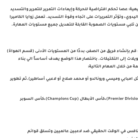
باللمس بديهية: عصا تحكم افتراضية للحركة وإيماءات التمرير للتمرير والتسديد
اليدوي، وتؤثر التمريرات على اتجاه وقوة التسديد. تعمل زوايا الكاميرا
ين تلبي مستويات الصعوبة القابلة للتعديل جميع مستويات المهارة.
 قم بإنشاء فريق من الصفر، بدءًا من المستويات الأدنى (قسم الهواة)
ويلات إلى التكتيكات. باختصار هذا الوضع يهدف أساساً الي بناء
 من خلال المهام التالية:
ل امبابي وميسي ورونالدو أو محمد صلاح أو لاعبي أساطير).ثم تطوير
:الدوري الممتاز (Premier Division)،كأس الأبطال (Champions Cup)،كأس السوبر
نافس في الوقت الحقيقي ضد لاعبين عالميين وتسلق قوائم