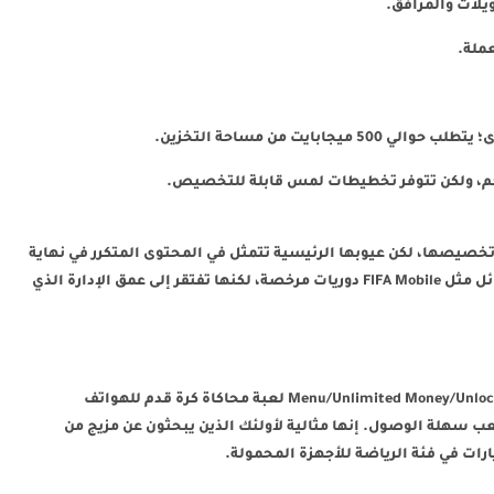
ويلات والمرافق.
ملة.
بايت من مساحة التخزين.
حكم، ولكن تتوفر تخطيطات لمس قابلة للتخصيص.
وإمكانية تخصيصها، لكن عيوبها الرئيسية تتمثل في المحتوى المتكرر في نهاية
اللعبة والاعتماد على العملات المميزة. تقدم البدائل مثل FIFA Mobile دوريات مرخصة، لكنها تفتقر إلى عمق الإدارة الذي
تتميز لعبة Dream League Soccer 2025 مهكرة Menu/Unlimited Money/Unlocked لعبة محاكاة كرة قدم للهواتف
عب سهلة الوصول. إنها مثالية لأولئك الذين يبحثون عن مزيج من
رات في فئة الرياضة للأجهزة المحمولة.