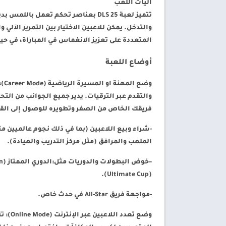
آليات اللعب
تتميز لعبة DLS 25 بعناصر تحكم تعمل 
والتدخل. يمكن للاعبين الاختيار بين التمرير الآلي و
المتعددة على تعزيز الانغماس في المباراة، في ح
أوضاع اللعبة
وضع المهنة او المسيرة الرياضية (Career Mode
):
والتقدم عبر الترقيات. يدير جميع الجوانب من التح
فريقك الخاص من الصفر وتطويره للوصول إلى القمة
-شراء وبيع اللاعبين
(بما في ذلك نجوم عالميين مث
الملعب والمرافق (مثل مركز التدريب والعيادة).
–
خوض البطولات والدوريات مثل
(Ultimate Cup).
-مواجهة فريق All-Star في حدث خاص.
وضع تعدد اللاعبين عبر الإنترنت (Online Mode)
: ت