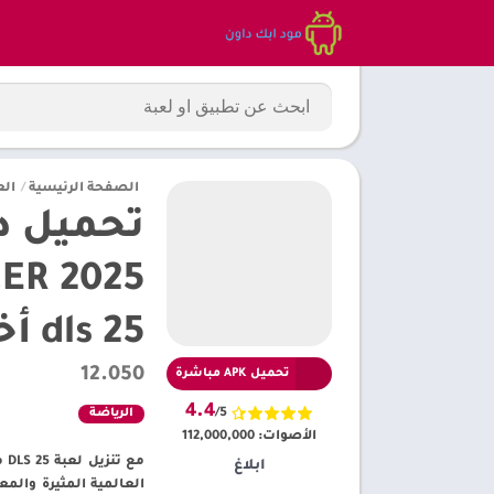
الصفحة الرئيسية
/
الع
dls 25 أخر إصدار]
12.050
تحميل APK مباشرة
4.4
/5
الرياضة
الأصوات:
112,000,000
مع
ابلاغ