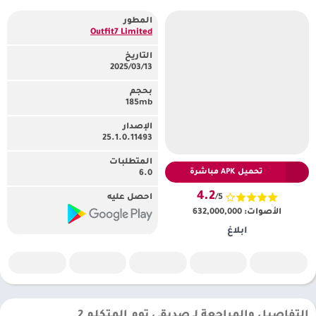
المطور
Outfit7 Limited‏
التاريخ
13‏/03‏/2025
بحجم
185mb
الإصدار
25.1.0.11493
المتطلبات
تحميل APK مباشرة
6.0
4.2
/5
احصل عليه
الأصوات:
632,000,000
ابلاغ
التفاصيل والمراجعة لـ صديقي توم المتكلم 2