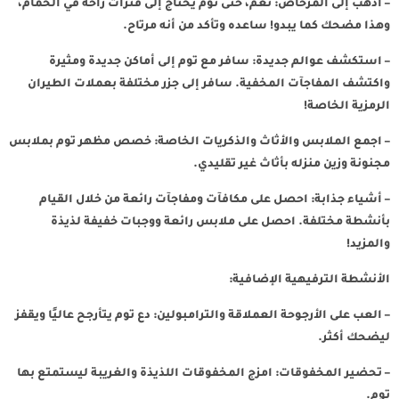
– اذهب إلى المرحاض: نعم، حتى توم يحتاج إلى فترات راحة في الحمام،
وهذا مضحك كما يبدو! ساعده وتأكد من أنه مرتاح.
– استكشف عوالم جديدة: سافر مع توم إلى أماكن جديدة ومثيرة
واكتشف المفاجآت المخفية. سافر إلى جزر مختلفة بعملات الطيران
الرمزية الخاصة!
– اجمع الملابس والأثاث والذكريات الخاصة: خصص مظهر توم بملابس
مجنونة وزين منزله بأثاث غير تقليدي.
– أشياء جذابة: احصل على مكافآت ومفاجآت رائعة من خلال القيام
بأنشطة مختلفة. احصل على ملابس رائعة ووجبات خفيفة لذيذة
والمزيد!
الأنشطة الترفيهية الإضافية:
– العب على الأرجوحة العملاقة والترامبولين: دع توم يتأرجح عاليًا ويقفز
ليضحك أكثر.
– تحضير المخفوقات: امزج المخفوقات اللذيذة والغريبة ليستمتع بها
توم.