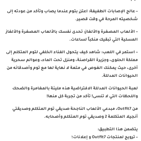
– عالج الإصابات الطفيفة: اعتنِ بتوم عندما يصاب وتأكد من عودته إلى
شخصيته المرحة في وقت قصير.
– الألعاب المصغرة والألغاز: تحدى نفسك بالألعاب المصغرة والألغاز
المسلية التي تبقيك منكباً لساعات.
– استمر في اللعب: شاهد كيف يتحول الفناء الخلفي لتوم المتكلم إلى
مملكة الحلوى، وجزيرة القراصنة، ومنزل تحت الماء، وعوالم سحرية
أخرى، حيث يمكنك الغوص في متعة لا نهاية لها مع توم وأصدقائه من
الحيوانات المدللة.
لعبة الحيوانات المدللة الافتراضية هذه مليئة بالمغامرة والضحك
واللحظات التي لا تنسى! تأكد من تجربة كل منها!
من Outfit7، مبدعي الألعاب الناجحة صديقي توم المتكلم وصديقتي
أنجيلا المتكلمة 2 وصديقي توم المتكلم وأصحابه.
يتضمن هذا التطبيق:
– ترويج لمنتجات Outfit7 و إعلانات؛