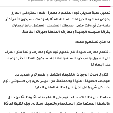
تحميل لعبة صديقي توم المتكلم 2 مهكرة القط الافتراضي الخارق
يخوض مغامرة الحيوانات المدللة المثالية، ومعك، سيكون الأمر أكثر
متعة من أي وقت مضى! صديقك المضحك المفضل جاهز لإبهارك
بخزانة ملابسه الجديدة ومهاراته المذهلة وميزاته الخاصة.
ما الذي تستطيع فعله:
– تتعلم مهارات جديدة: قم بتعليم توم حيلًا ومهارات رائعة مثل العزف
على الطبول ولعب كرة السلة والملاكمة. سيكون القط الأكثر موهبة
على الإطلاق!
– تتذوق أحدث الوجبات الخفيفة: اكتشف وأطعم توم العديد من
الوجبات الخفيفة اللذيذة والممتعة. من الآيس كريم إلى السوشي، توم
يحب كل شيء! هل تجرؤ على إعطائه الفلفل الحار؟
– حافظ على نظافتك: ساعد توم على البقاء منتعشًا ونظيفًا من خلال
الأنشطة الممتعة مثل الاستحمام وتنظيف أسنانه. أبقِه نظيفًا تمامًا!