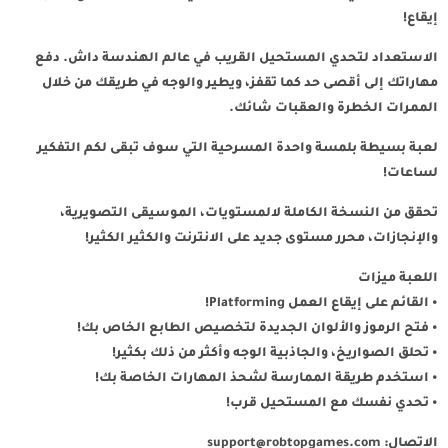
إيقاع!
الاستعداد لتحدي المستحيل القريب في عالم الهندسة داش. دفع
مهاراتك إلى أقصى حد كما تقفز، ويطير والوجه في طريقك من خلال
الممرات الخطرة والعقبات شائك.
لعبة بسيطة بلمسة واحدة المسرحية التي سوف تبقى لكم التفكير
لساعات!
تحقق من النسخة الكاملة لالمستويات، الموسيقى التصويرية،
والإنجازات، محرر مستوى جديد على الانترنت والكثير الكثير!
اللعبة ميزات
• القائم على إيقاع العمل Platforming!
• فتح الرموز والألوان الجديدة لتخصيص الطابع الخاص بك!
• تحلق الصواريخ، والجاذبية الوجه وأكثر من ذلك بكثير!
• استخدم طريقة الممارسة لشحذ المهارات الخاصة بك!
• تحدي نفسك مع المستحيل قرب!
الاتصال:
support@robtopgames.com