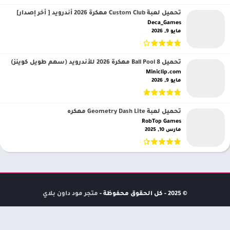
تحميل لعبة Custom Club مهكرة 2026 أندرويد [ أخر إصدار]
Deca_Games‏
مايو 9, 2026
تحميل 8 Ball Pool مهكرة 2026 للأندرويد (سهم طويل كوينز)
Miniclip.com‏
مايو 9, 2026
تحميل لعبة Geometry Dash Lite مهكره
RobTop Games‏
مارس 10, 2025
© 2025 - كل الحقوق محفوظة -
متجر مود داون بلاي
اتصل بنا
صفحة الخصوصية
DMCA