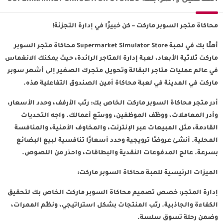
محاكاة متجر السوبر ماركت – كن خبيرًا في إدارة التجزئة!
أهلًا بك في لعبة Supermarket Simulator Store محاكاة متجر السوبر
ماركت ثلاثية الأبعاد، لعبة إدارة المتاجر الرائدة، حيث يمكنك الانغماس
في عالم عمليات متاجر البقالة وتحويل متجرك الصغير إلى أشهر سوبر
ماركت في المدينة في لعبة محاكاة أمين الصندوق التفاعلية هذه.
أدر متجر محاكاة السوبر ماركت الخاص بك: رتّب الأرفف، وحدد الأسعار،
وأدر المعاملات، ووظّف الموظفين، ووسّع أعمالك. واجه التحديات
القادمة، مثل المبيعات عبر الإنترنت، والمخاوف الأمنية، والمنافسة
المحلية. أنشئ عروضًا ترويجية وحدد أسعارًا تنافسية لبيع البضائع
بسرعة. عالج المدفوعات النقدية والبطاقات، واحذر من اللصوص.
الميزات الرئيسية للعبة محاكاة السوبر ماركت:
إدارة المتجر: خصص تصميم محاكاة السوبر ماركت الخاص بك لتحقيق
الكفاءة والجاذبية. رتّب المنتجات بشكل استراتيجي، ونظّم الممرات،
وضمن رحلة تسوق سلسة.