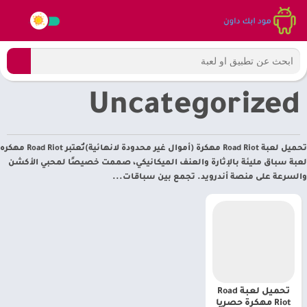
Uncategorized
تحميل لعبة Road Riot مهكرة (أموال غير محدودة لانهائية)تُعتبر Road Riot مهكره
لعبة سباق مليئة بالإثارة والعنف الميكانيكي، صممت خصيصًا لمحبي الأكشن
والسرعة على منصة أندرويد. تجمع بين سباقات...
تحميل لعبة Road
Riot مهكرة حصريا