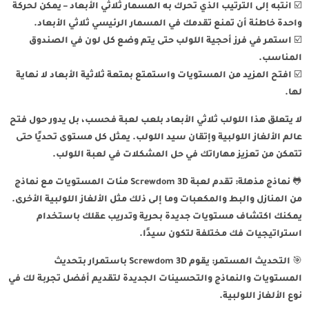
☑️ انتبه إلى الترتيب الذي تحرك به المسمار ثلاثي الأبعاد – يمكن لحركة
واحدة خاطئة أن تمنع تقدمك في المسمار الرئيسي ثلاثي الأبعاد.
☑️ استمر في فرز أحجية اللولب حتى يتم وضع كل لون في الصندوق
المناسب.
☑️ افتح المزيد من المستويات واستمتع بمتعة ثلاثية الأبعاد لا نهاية
لها.
لا يتعلق هذا اللولب ثلاثي الأبعاد بلعب لعبة فحسب، بل يدور حول فتح
عالم الألغاز اللولبية وإتقان سيد اللولب. يمثل كل مستوى تحديًا حتى
تتمكن من تعزيز مهاراتك في حل المشكلات في لعبة اللولب.
🐸 نماذج مذهلة: تقدم لعبة Screwdom 3D مئات المستويات مع نماذج
من المنازل والبط والمكعبات وما إلى ذلك مثل الألغاز اللولبية الأخرى.
يمكنك اكتشاف مستويات جديدة بحرية وتدريب عقلك باستخدام
استراتيجيات فك مختلفة لتكون سيدًا.
🎯 التحديث المستمر: يقوم Screwdom 3D باستمرار بتحديث
المستويات والنماذج والتحسينات الجديدة لتقديم أفضل تجربة لك في
نوع الألغاز اللولبية.