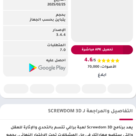
التاريخ
25‏/02‏/2025
بحجم
يتباين بحسب الجهاز
الإصدار
3.4.4
المتطلبات
تحميل APK مباشرة
7.0
4.6
/5
احصل عليه
الأصوات:
70,000
ابلاغ
التفاصيل والمراجعة لـ SCREWDOM 3D
يعد برنامج Screwdom 3D لعبة براغي تتسم بالتحدي والإثارة للعقل
والتي ستضع مهاراتك في حل المشكلات تحت الاختبار النهائي. يجمع