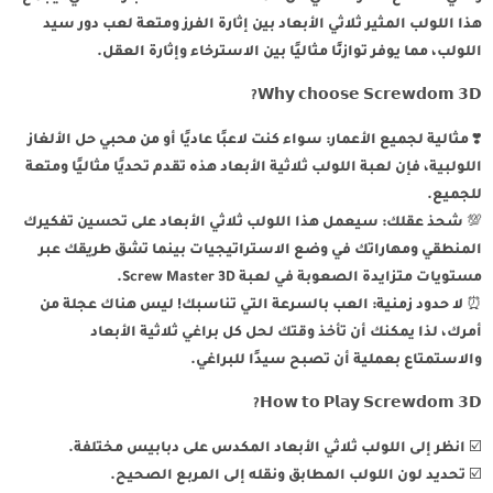
هذا اللولب المثير ثلاثي الأبعاد بين إثارة الفرز ومتعة لعب دور سيد
اللولب، مما يوفر توازنًا مثاليًا بين الاسترخاء وإثارة العقل.
𝗪𝗵𝘆 𝗰𝗵𝗼𝗼𝘀𝗲 𝗦𝗰𝗿𝗲𝘄𝗱𝗼𝗺 𝟯𝗗?
❣️ مثالية لجميع الأعمار: سواء كنت لاعبًا عاديًا أو من محبي حل الألغاز
اللولبية، فإن لعبة اللولب ثلاثية الأبعاد هذه تقدم تحديًا مثاليًا ومتعة
للجميع.
💯 شحذ عقلك: سيعمل هذا اللولب ثلاثي الأبعاد على تحسين تفكيرك
المنطقي ومهاراتك في وضع الاستراتيجيات بينما تشق طريقك عبر
مستويات متزايدة الصعوبة في لعبة Screw Master 3D.
⏰ لا حدود زمنية: العب بالسرعة التي تناسبك! ليس هناك عجلة من
أمرك، لذا يمكنك أن تأخذ وقتك لحل كل براغي ثلاثية الأبعاد
والاستمتاع بعملية أن تصبح سيدًا للبراغي.
𝗛𝗼𝘄 𝘁𝗼 𝗣𝗹𝗮𝘆 𝗦𝗰𝗿𝗲𝘄𝗱𝗼𝗺 𝟯𝗗?
☑️ انظر إلى اللولب ثلاثي الأبعاد المكدس على دبابيس مختلفة.
☑️ تحديد لون اللولب المطابق ونقله إلى المربع الصحيح.